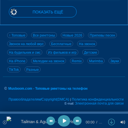
ПОКАЗАТЬ ЕЩЁ
↑ Топовые
Все рингтоны
Новые 2026
Припевы песен
Звонок на любой вкус
Бесплатные
На звонок
На будильник и смс
Из фильмов и игр
Детские
На iPhone
Мелодии на звонок
Remix
Marimba
Звуки
TikTok
Разные
©
Musboom.com - Топовые рингтоны на телефон
Правообладателям/Copyright(DMCA)
Политика конфиденциальности
|
Электронная почта для связи
E-mail:
Тайпан & Agunda - Луна Не Знает Пути
00:00
…