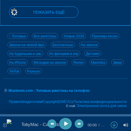
ПОКАЗАТЬ ЕЩЁ
↑ Топовые
Все рингтоны
Новые 2026
Припевы песен
Звонок на любой вкус
Бесплатные
На звонок
На будильник и смс
Из фильмов и игр
Детские
На iPhone
Мелодии на звонок
Remix
Marimba
Звуки
TikTok
Разные
©
Musboom.com - Топовые рингтоны на телефон
Правообладателям/Copyright(DMCA)
Политика конфиденциальности
|
Электронная почта для связи
E-mail:
TobyMac - Can't Stop Me
00:00
…