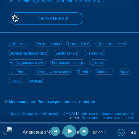
Александр Чурей - Моё счастье, моя боль
ПОКАЗАТЬ ЕЩЁ
↑ Топовые
Все рингтоны
Новые 2026
Припевы песен
Звонок на любой вкус
Бесплатные
На звонок
На будильник и смс
Из фильмов и игр
Детские
На iPhone
Мелодии на звонок
Remix
Marimba
Звуки
TikTok
Разные
©
Musboom.com - Топовые рингтоны на телефон
Правообладателям/Copyright(DMCA)
Политика конфиденциальности
|
Электронная почта для связи
E-mail:
Александр Чурей & Алёна Росс - Ты один и я одна
00:00
…