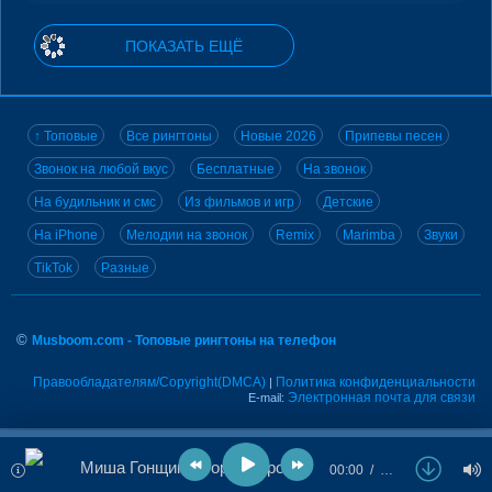
ПОКАЗАТЬ ЕЩЁ
↑ Топовые
Все рингтоны
Новые 2026
Припевы песен
Звонок на любой вкус
Бесплатные
На звонок
На будильник и смс
Из фильмов и игр
Детские
На iPhone
Мелодии на звонок
Remix
Marimba
Звуки
TikTok
Разные
©
Musboom.com - Топовые рингтоны на телефон
Правообладателям/Copyright(DMCA)
Политика конфиденциальности
|
Электронная почта для связи
E-mail:
Миша Гонщик - Сорок сороков
00:00
…