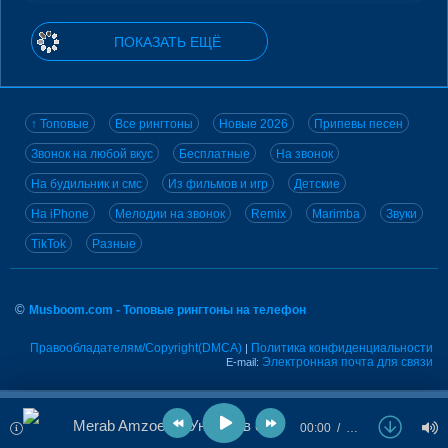
ПОКАЗАТЬ ЕЩЁ
↑ Топовые
Все рингтоны
Новые 2026
Припевы песен
Звонок на любой вкус
Бесплатные
На звонок
На будильник и смс
Из фильмов и игр
Детские
На iPhone
Мелодии на звонок
Remix
Marimba
Звуки
TikTok
Разные
©
Musboom.com - Топовые рингтоны на телефон
Правообладателям/Copyright(DMCA)
Политика конфиденциальности
|
Электронная почта для связи
E-mail:
Merab Amzoevi - Унесло в облака меня
00:00
…