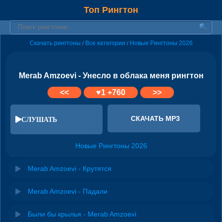
Топ Рингтон
Скачать рингтоны
Все категории
Новые Рингтоны 2026
/
/
Merab Amzoevi - Унесло в облака меня рингтон
<<
♥
1
+760
>>
СКАЧАТЬ MP3
СЛУШАТЬ
Новые Рингтоны 2026
Merab Amzoevi - Крутятся
Merab Amzoevi - Падали
Были бы крылья - Merab Amzoevi