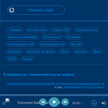
ПОКАЗАТЬ ЕЩЁ
↑ Топовые
Все рингтоны
Новые 2026
Припевы песен
Звонок на любой вкус
Бесплатные
На звонок
На будильник и смс
Из фильмов и игр
Детские
На iPhone
Мелодии на звонок
Remix
Marimba
Звуки
TikTok
Разные
©
Musboom.com - Топовые рингтоны на телефон
Правообладателям/Copyright(DMCA)
Политика конфиденциальности
|
Электронная почта для связи
E-mail:
Krimsonn feat. Scarlett - All Night
00:00
…