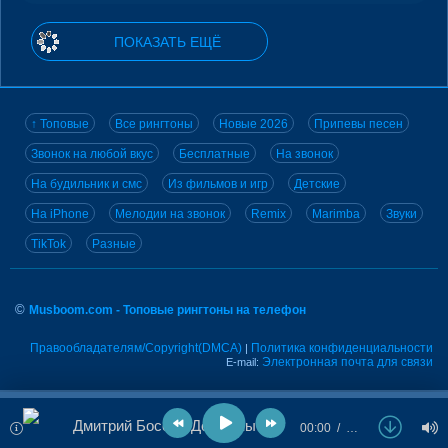
ПОКАЗАТЬ ЕЩЁ
↑ Топовые
Все рингтоны
Новые 2026
Припевы песен
Звонок на любой вкус
Бесплатные
На звонок
На будильник и смс
Из фильмов и игр
Детские
На iPhone
Мелодии на звонок
Remix
Marimba
Звуки
TikTok
Разные
©
Musboom.com - Топовые рингтоны на телефон
Правообладателям/Copyright(DMCA)
Политика конфиденциальности
|
Электронная почта для связи
E-mail:
Дмитрий Босой - До весны
00:00
…