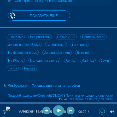
Свет дома не горит и ее здесь нет
ПОКАЗАТЬ ЕЩЁ
↑ Топовые
Все рингтоны
Новые 2026
Припевы песен
Звонок на любой вкус
Бесплатные
На звонок
На будильник и смс
Из фильмов и игр
Детские
На iPhone
Мелодии на звонок
Remix
Marimba
Звуки
TikTok
Разные
©
Musboom.com - Топовые рингтоны на телефон
Правообладателям/Copyright(DMCA)
Политика конфиденциальности
|
Электронная почта для связи
E-mail:
Алексей Тамразов & Анна Маюр - Здесь и сейчас
00:00
…