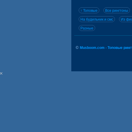
↑ Топовые
Все рингтоны
На будильник и смс
Из фил
Разные
©
Musboom.com - Топовые ринг