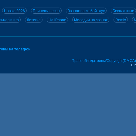
Новые 2026
Припевы песен
Звонок на любой вкус
Бесплатные
ьмов и игр
Детские
На iPhone
Мелодии на звонок
Remix
M
тоны на телефон
Правообладателям/Copyright(DMCA)
E-m