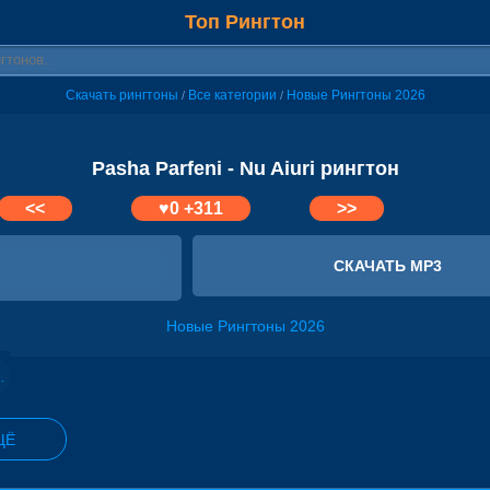
Топ Рингтон
Скачать рингтоны
Все категории
Новые Рингтоны 2026
/
/
Pasha Parfeni - Nu Aiuri рингтон
<<
♥
0
+311
>>
СКАЧАТЬ MP3
Новые Рингтоны 2026
- Птицы Белые
ЩЁ