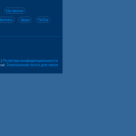
На звонок
arimba
Звуки
TikTok
Политика конфиденциальности
|
Электронная почта для связи
ail: