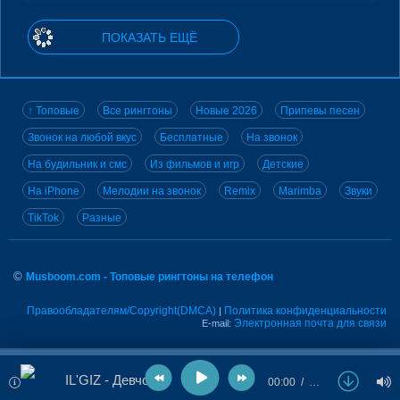
ПОКАЗАТЬ ЕЩЁ
↑ Топовые
Все рингтоны
Новые 2026
Припевы песен
Звонок на любой вкус
Бесплатные
На звонок
На будильник и смс
Из фильмов и игр
Детские
На iPhone
Мелодии на звонок
Remix
Marimba
Звуки
TikTok
Разные
©
Musboom.com - Топовые рингтоны на телефон
Правообладателям/Copyright(DMCA)
Политика конфиденциальности
|
Электронная почта для связи
E-mail:
IL'GIZ - Девчонка
00:00
…