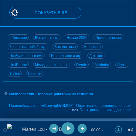
ПОКАЗАТЬ ЕЩЁ
↑ Топовые
Все рингтоны
Новые 2026
Припевы песен
Звонок на любой вкус
Бесплатные
На звонок
На будильник и смс
Из фильмов и игр
Детские
На iPhone
Мелодии на звонок
Remix
Marimba
Звуки
TikTok
Разные
©
Musboom.com - Топовые рингтоны на телефон
Правообладателям/Copyright(DMCA)
Политика конфиденциальности
|
Электронная почта для связи
E-mail:
Marten Lou - Your Body
00:00
…