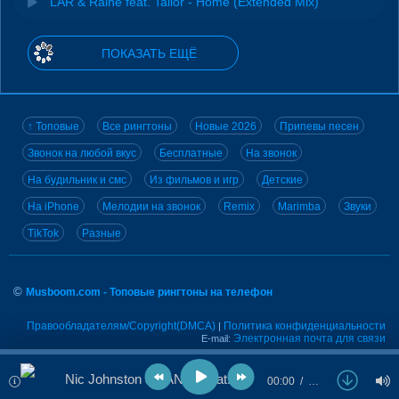
LAR & Raine feat. Tailor - Home (Extended Mix)
ПОКАЗАТЬ ЕЩЁ
↑ Топовые
Все рингтоны
Новые 2026
Припевы песен
Звонок на любой вкус
Бесплатные
На звонок
На будильник и смс
Из фильмов и игр
Детские
На iPhone
Мелодии на звонок
Remix
Marimba
Звуки
TikTok
Разные
©
Musboom.com - Топовые рингтоны на телефон
Правообладателям/Copyright(DMCA)
Политика конфиденциальности
|
Электронная почта для связи
E-mail:
Nic Johnston & LANNE feat. Jawny Sparklez - Thnks fr th Mmrs (Extended Mix)
00:00
…