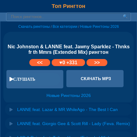
Топ Рингтон
Скачать рингтоны
Все категории
Новые Рингтоны 2026
/
/
Nic Johnston & LANNE feat. Jawny Sparklez - Thnks
fr th Mmrs (Extended Mix) рингтон
<<
♥
0
+331
>>
СКАЧАТЬ MP3
СЛУШАТЬ
Новые Рингтоны 2026
LANNE feat. Lazar & MR.WhileAgo - The Best I Can
LANNE feat. Giorgio Gee & Scott Rill - Lady (Feva. Remix)