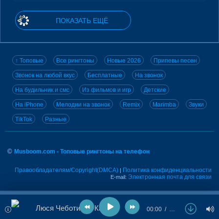
ПОКАЗАТЬ ЕЩЁ
↑ Топовые
Все рингтоны
Новые 2026
Припевы песен
Звонок на любой вкус
Бесплатные
На звонок
На будильник и смс
Из фильмов и игр
Детские
На iPhone
Мелодии на звонок
Remix
Marimba
Звуки
TikTok
Разные
©
Musboom.com - Топовые рингтоны на телефон
Правообладателям/Copyright(DMCA)
Политика конфиденциальности
|
Электронная почта для связи
E-mail:
Люся Чеботина - Каблук
00:00
…