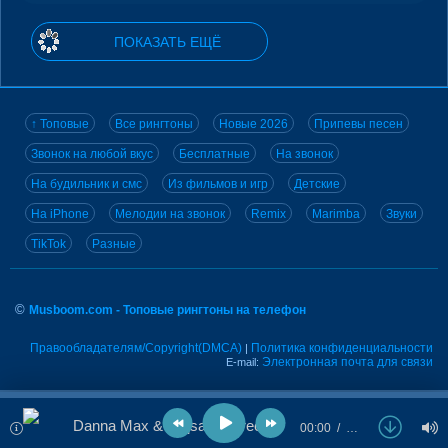
ПОКАЗАТЬ ЕЩЁ
↑ Топовые
Все рингтоны
Новые 2026
Припевы песен
Звонок на любой вкус
Бесплатные
На звонок
На будильник и смс
Из фильмов и игр
Детские
На iPhone
Мелодии на звонок
Remix
Marimba
Звуки
TikTok
Разные
©
Musboom.com - Топовые рингтоны на телефон
Правообладателям/Copyright(DMCA)
Политика конфиденциальности
|
Электронная почта для связи
E-mail:
Danna Max & Toqsary - Freedom
00:00
…