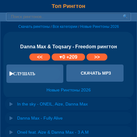
Топ Рингтон
Скачать рингтоны
Все категории
Новые Рингтоны 2026
/
/
Danna Max & Toqsary - Freedom рингтон
<<
♥
0
+209
>>
СКАЧАТЬ MP3
СЛУШАТЬ
Новые Рингтоны 2026
In the sky - ONEIL, Aize, Danna Max
Danna Max - Fully Alive
Oneil feat. Aize & Danna Max - 3 A.M