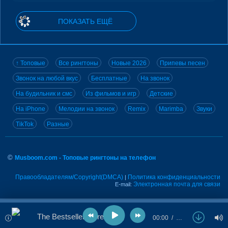
ПОКАЗАТЬ ЕЩЁ
↑ Топовые
Все рингтоны
Новые 2026
Припевы песен
Звонок на любой вкус
Бесплатные
На звонок
На будильник и смс
Из фильмов и игр
Детские
На iPhone
Мелодии на звонок
Remix
Marimba
Звуки
TikTok
Разные
©
Musboom.com - Топовые рингтоны на телефон
Правообладателям/Copyright(DMCA)
Политика конфиденциальности
|
Электронная почта для связи
E-mail:
The Bestseller - Dreaming
00:00
…