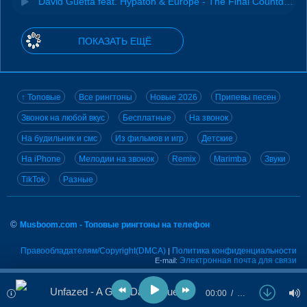
David Guetta feat. Hypaton & Europe - The Final Countdown 2025 (Extended Mix)
ПОКАЗАТЬ ЕЩЁ
↑ Топовые
Все рингтоны
Новые 2026
Припевы песен
Звонок на любой вкус
Бесплатные
На звонок
На будильник и смс
Из фильмов и игр
Детские
На iPhone
Мелодии на звонок
Remix
Marimba
Звуки
TikTok
Разные
©
Musboom.com - Топовые рингтоны на телефон
Правообладателям/Copyright(DMCA)
Политика конфиденциальности
|
Электронная почта для связи
E-mail:
Unfazed - A Gira (David Guetta Extended Remix)
00:00
…