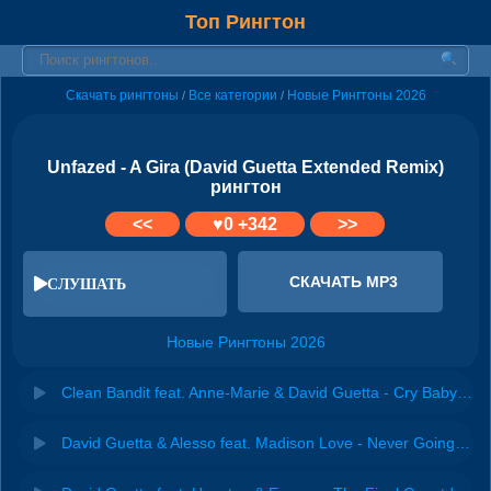
Топ Рингтон
Скачать рингтоны
Все категории
Новые Рингтоны 2026
/
/
Unfazed - A Gira (David Guetta Extended Remix)
рингтон
<<
♥
0
+342
>>
СКАЧАТЬ MP3
СЛУШАТЬ
Новые Рингтоны 2026
Clean Bandit feat. Anne-Marie & David Guetta - Cry Baby (David Guetta VIP Mix)
David Guetta & Alesso feat. Madison Love - Never Going Home Tonight (Extended)