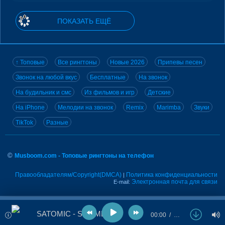
ПОКАЗАТЬ ЕЩЁ
↑ Топовые
Все рингтоны
Новые 2026
Припевы песен
Звонок на любой вкус
Бесплатные
На звонок
На будильник и смс
Из фильмов и игр
Детские
На iPhone
Мелодии на звонок
Remix
Marimba
Звуки
TikTok
Разные
©
Musboom.com - Топовые рингтоны на телефон
Правообладателям/Copyright(DMCA)
Политика конфиденциальности
|
Электронная почта для связи
E-mail:
SATOMIC - SEE ME
00:00
…