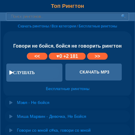
Топ Рингтон
Скачать рингтоны
Все категории
Бесплатные рингтоны
/
/
Говори не бойся, бойся не говорить рингтон
<<
♥
0
+2 181
>>
СКАЧАТЬ MP3
СЛУШАТЬ
Бесплатные рингтоны
Мэвл - Не бойся
Миша Марвин - Девочка, Не Бойся
Говори со мной с#ка, говори со мной