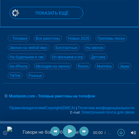
ПОКАЗАТЬ ЕЩЁ
↑ Топовые
Все рингтоны
Новые 2026
Припевы песен
Звонок на любой вкус
Бесплатные
На звонок
На будильник и смс
Из фильмов и игр
Детские
На iPhone
Мелодии на звонок
Remix
Marimba
Звуки
TikTok
Разные
©
Musboom.com - Топовые рингтоны на телефон
Правообладателям/Copyright(DMCA)
Политика конфиденциальности
|
Электронная почта для связи
E-mail:
Говори не бойся, бойся не говорить
00:00
…