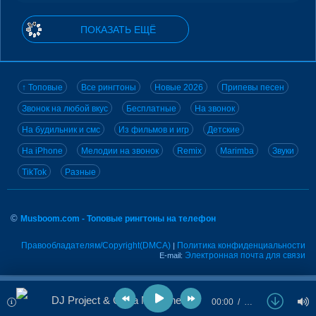
ПОКАЗАТЬ ЕЩЁ
↑ Топовые
Все рингтоны
Новые 2026
Припевы песен
Звонок на любой вкус
Бесплатные
На звонок
На будильник и смс
Из фильмов и игр
Детские
На iPhone
Мелодии на звонок
Remix
Marimba
Звуки
TikTok
Разные
©
Musboom.com - Топовые рингтоны на телефон
Правообладателям/Copyright(DMCA)
Политика конфиденциальности
|
Электронная почта для связи
E-mail:
DJ Project & Oana Matache - Vise De Zahar
00:00
…