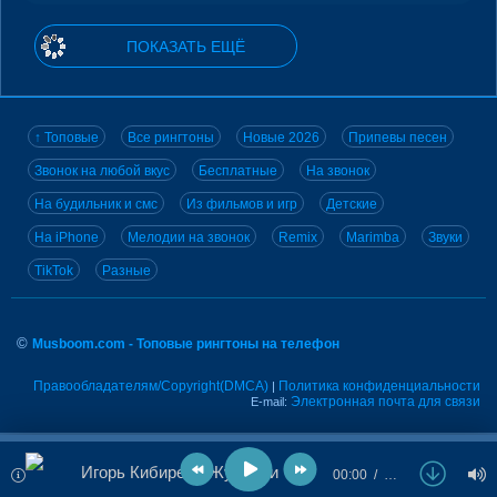
ПОКАЗАТЬ ЕЩЁ
↑ Топовые
Все рингтоны
Новые 2026
Припевы песен
Звонок на любой вкус
Бесплатные
На звонок
На будильник и смс
Из фильмов и игр
Детские
На iPhone
Мелодии на звонок
Remix
Marimba
Звуки
TikTok
Разные
©
Musboom.com - Топовые рингтоны на телефон
Правообладателям/Copyright(DMCA)
Политика конфиденциальности
|
Электронная почта для связи
E-mail:
Игорь Кибирев - Журавли
00:00
…