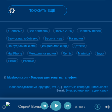
ПОКАЗАТЬ ЕЩЁ
↑ Топовые
Все рингтоны
Новые 2026
Припевы песен
Звонок на любой вкус
Бесплатные
На звонок
На будильник и смс
Из фильмов и игр
Детские
На iPhone
Мелодии на звонок
Remix
Marimba
Звуки
TikTok
Разные
©
Musboom.com - Топовые рингтоны на телефон
Правообладателям/Copyright(DMCA)
Политика конфиденциальности
|
Электронная почта для связи
E-mail:
Сергей Вольный - Родная, но чужая
00:00
…