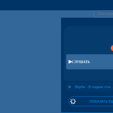
СЛУШАТЬ
Верби - В падике плач
ПОКАЗАТЬ Е