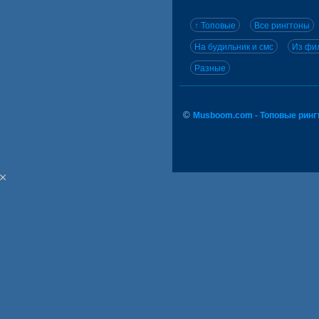
↑ Топовые
Все рингтоны
На будильник и смс
Из фил
Разные
©
Musboom.com - Топовые ринг