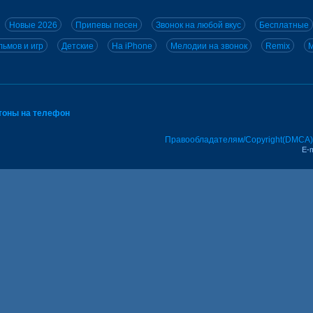
Новые 2026
Припевы песен
Звонок на любой вкус
Бесплатные
ьмов и игр
Детские
На iPhone
Мелодии на звонок
Remix
M
тоны на телефон
Правообладателям/Copyright(DMCA)
E-m