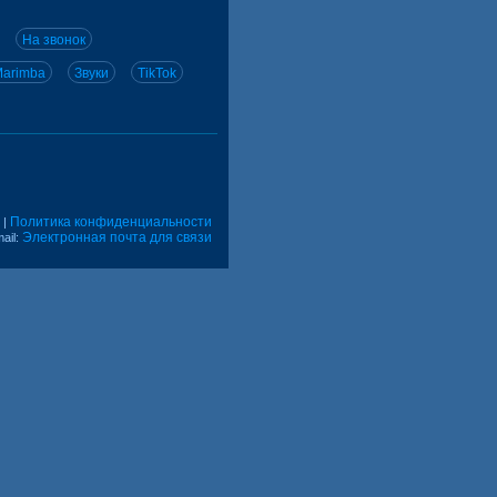
На звонок
arimba
Звуки
TikTok
Политика конфиденциальности
|
Электронная почта для связи
ail: