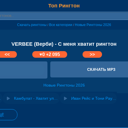
Топ Рингтон
Скачать рингтоны
Все категории
Новые Рингтоны 2026
/
/
VERBEE (Верби) - С меня хватит рингтон
<<
♥
0
+2 095
>>
СКАЧАТЬ MP3
Новые Рингтоны 2026
ет братва
Камбулат - Хватит улыбаться
Иван Рейс и Тони Раут - Хватит
ЩЁ