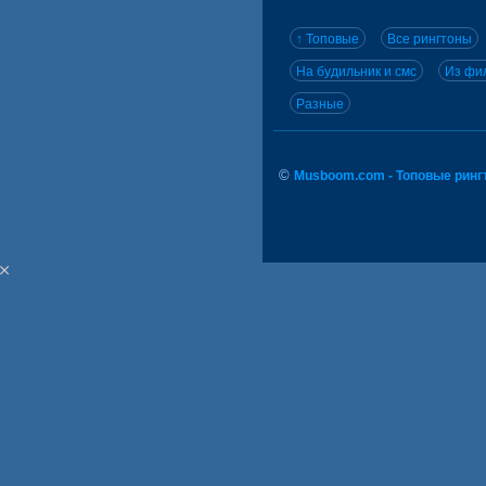
↑ Топовые
Все рингтоны
На будильник и смс
Из фил
Разные
©
Musboom.com - Топовые ринг