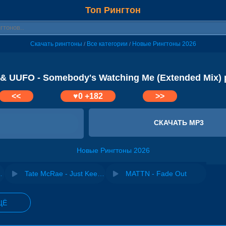
Топ Рингтон
Скачать рингтоны
Все категории
Новые Рингтоны 2026
/
/
& UUFO - Somebody's Watching Me (Extended Mix) 
<<
♥
0
+182
>>
СКАЧАТЬ MP3
Новые Рингтоны 2026
ams (Extended Mix)
Tate McRae - Just Keep Watching (OST Формула-1)
MATTN - Fade Out
ЩЁ