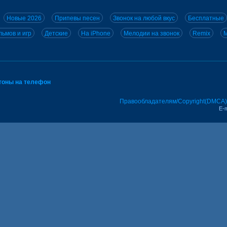
Новые 2026
Припевы песен
Звонок на любой вкус
Бесплатные
ьмов и игр
Детские
На iPhone
Мелодии на звонок
Remix
M
тоны на телефон
Правообладателям/Copyright(DMCA)
E-m