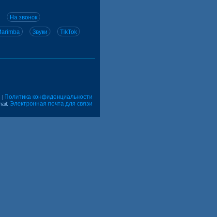
На звонок
arimba
Звуки
TikTok
Политика конфиденциальности
|
Электронная почта для связи
ail: