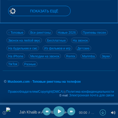
ПОКАЗАТЬ ЕЩЁ
↑ Топовые
Все рингтоны
Новые 2026
Припевы песен
Звонок на любой вкус
Бесплатные
На звонок
На будильник и смс
Из фильмов и игр
Детские
На iPhone
Мелодии на звонок
Remix
Marimba
Звуки
TikTok
Разные
©
Musboom.com - Топовые рингтоны на телефон
Правообладателям/Copyright(DMCA)
Политика конфиденциальности
|
Электронная почта для связи
E-mail:
Jah Khalib и АГОНЬ - Гори-Гори
00:00
…