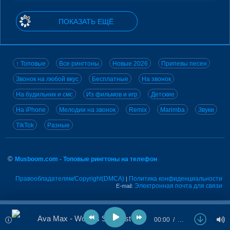
ПОКАЗАТЬ ЕЩЁ
↑ Топовые
Все рингтоны
Новые 2026
Припевы песен
Звонок на любой вкус
Бесплатные
На звонок
На будильник и смс
Из фильмов и игр
Детские
На iPhone
Мелодии на звонок
Remix
Marimba
Звуки
TikTok
Разные
©
Musboom.com - Топовые рингтоны на телефон
Правообладателям/Copyright(DMCA)
Политика конфиденциальности
|
Электронная почта для связи
E-mail:
Ava Max - World’s Smallest Violin
00:00
…