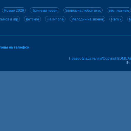
Новые 2026
Припевы песен
Звонок на любой вкус
Бесплатные
ьмов и игр
Детские
На iPhone
Мелодии на звонок
Remix
M
тоны на телефон
Правообладателям/Copyright(DMCA)
E-m