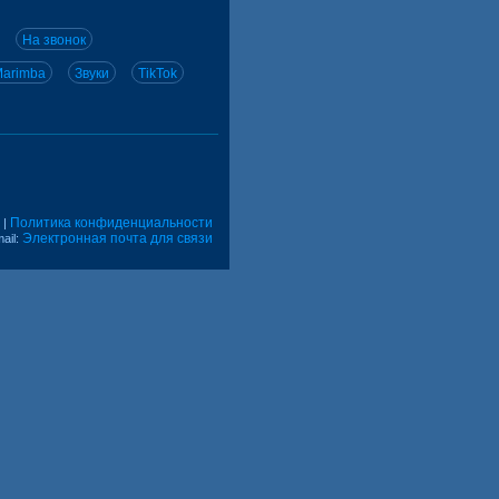
На звонок
arimba
Звуки
TikTok
Политика конфиденциальности
|
Электронная почта для связи
ail: