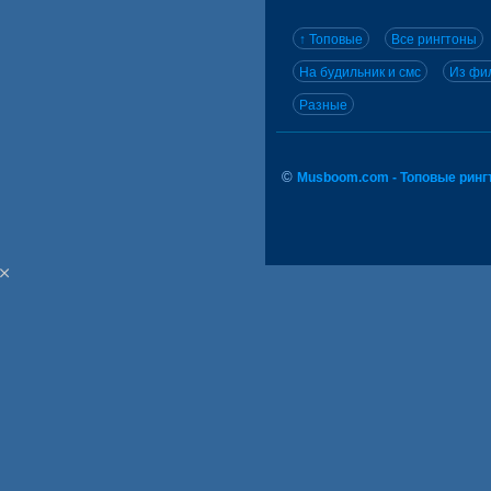
↑ Топовые
Все рингтоны
На будильник и смс
Из фил
Разные
©
Musboom.com - Топовые ринг