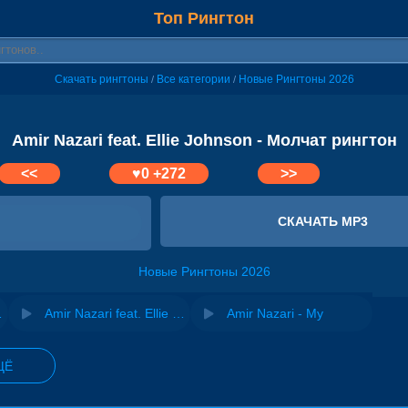
Топ Рингтон
Скачать рингтоны
Все категории
Новые Рингтоны 2026
/
/
Amir Nazari feat. Ellie Johnson - Молчат рингтон
<<
♥
0
+272
>>
СКАЧАТЬ MP3
Новые Рингтоны 2026
on - Вода
Amir Nazari feat. Ellie Johnson - Паутина ночи
Amir Nazari - My
ЩЁ