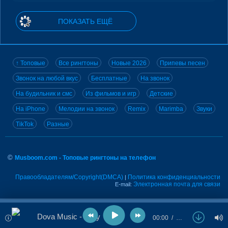
ПОКАЗАТЬ ЕЩЁ
↑ Топовые
Все рингтоны
Новые 2026
Припевы песен
Звонок на любой вкус
Бесплатные
На звонок
На будильник и смс
Из фильмов и игр
Детские
На iPhone
Мелодии на звонок
Remix
Marimba
Звуки
TikTok
Разные
©
Musboom.com - Топовые рингтоны на телефон
Правообладателям/Copyright(DMCA)
Политика конфиденциальности
|
Электронная почта для связи
E-mail:
Dova Music - Lady
00:00
…