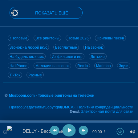
ПОКАЗАТЬ ЕЩЁ
↑ Топовые
Все рингтоны
Новые 2026
Припевы песен
Звонок на любой вкус
Бесплатные
На звонок
На будильник и смс
Из фильмов и игр
Детские
На iPhone
Мелодии на звонок
Remix
Marimba
Звуки
TikTok
Разные
©
Musboom.com - Топовые рингтоны на телефон
Правообладателям/Copyright(DMCA)
Политика конфиденциальности
|
Электронная почта для связи
E-mail:
DELLY - Бессонные ночи
00:00
…