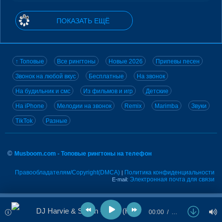
ПОКАЗАТЬ ЕЩЁ
↑ Топовые
Все рингтоны
Новые 2026
Припевы песен
Звонок на любой вкус
Бесплатные
На звонок
На будильник и смс
Из фильмов и игр
Детские
На iPhone
Мелодии на звонок
Remix
Marimba
Звуки
TikTok
Разные
©
Musboom.com - Топовые рингтоны на телефон
Правообладателям/Copyright(DMCA)
Политика конфиденциальности
|
Электронная почта для связи
E-mail:
DJ Harvie & Shtain - Lady (Hear Me Tonight)
00:00
…