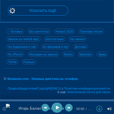
ПОКАЗАТЬ ЕЩЁ
↑ Топовые
Все рингтоны
Новые 2026
Припевы песен
Звонок на любой вкус
Бесплатные
На звонок
На будильник и смс
Из фильмов и игр
Детские
На iPhone
Мелодии на звонок
Remix
Marimba
Звуки
TikTok
Разные
©
Musboom.com - Топовые рингтоны на телефон
Правообладателям/Copyright(DMCA)
Политика конфиденциальности
|
Электронная почта для связи
E-mail:
Игорь Балан - Три недели
00:00
…