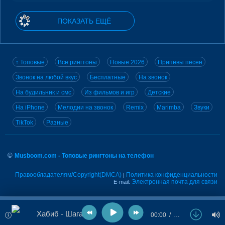
ПОКАЗАТЬ ЕЩЁ
↑ Топовые
Все рингтоны
Новые 2026
Припевы песен
Звонок на любой вкус
Бесплатные
На звонок
На будильник и смс
Из фильмов и игр
Детские
На iPhone
Мелодии на звонок
Remix
Marimba
Звуки
TikTok
Разные
©
Musboom.com - Топовые рингтоны на телефон
Правообладателям/Copyright(DMCA)
Политика конфиденциальности
|
Электронная почта для связи
E-mail:
Хабиб - Шаганэ
00:00
…