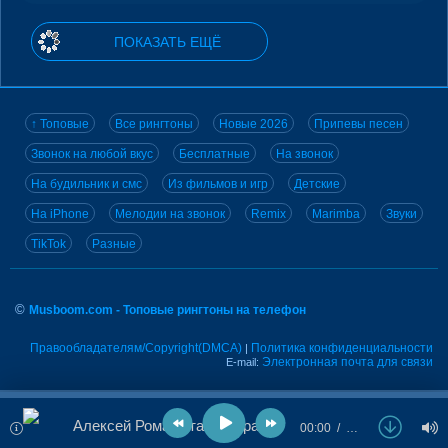
ПОКАЗАТЬ ЕЩЁ
↑ Топовые
Все рингтоны
Новые 2026
Припевы песен
Звонок на любой вкус
Бесплатные
На звонок
На будильник и смс
Из фильмов и игр
Детские
На iPhone
Мелодии на звонок
Remix
Marimba
Звуки
TikTok
Разные
©
Musboom.com - Топовые рингтоны на телефон
Правообладателям/Copyright(DMCA)
Политика конфиденциальности
|
Электронная почта для связи
E-mail:
Алексей Романюта - Старая кассета
00:00
…