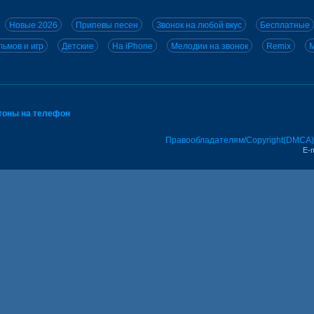
Новые 2026
Припевы песен
Звонок на любой вкус
Бесплатные
ьмов и игр
Детские
На iPhone
Мелодии на звонок
Remix
M
тоны на телефон
Правообладателям/Copyright(DMCA)
E-m