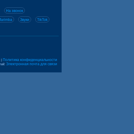
На звонок
arimba
Звуки
TikTok
Политика конфиденциальности
|
Электронная почта для связи
ail: