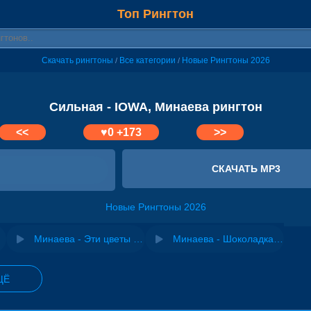
Топ Рингтон
Скачать рингтоны
Все категории
Новые Рингтоны 2026
/
/
Сильная - IOWA, Минаева рингтон
<<
♥
0
+173
>>
СКАЧАТЬ MP3
Новые Рингтоны 2026
Минаева - Эти цветы так кстати
Минаева - Шоколадка (Youjee Remix)
ЩЁ