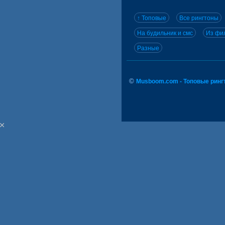
↑ Топовые
Все рингтоны
На будильник и смс
Из фил
Разные
©
Musboom.com - Топовые ринг