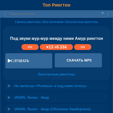
Топ Рингтон
Скачать рингтоны
Все категории
Бесплатные рингтоны
/
/
Под звуки мур-мур между ними Амур рингтон
<<
♥
13
+6 334
>>
СКАЧАТЬ MP3
СЛУШАТЬ
Бесплатные рингтоны
На запястье «Ролексы» а под ними полосы
VAVAN, Лилая - Амур
VAVAN, Лилая - Амур (Обгоняем Ламборгини)