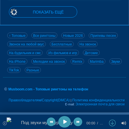
ПОКАЗАТЬ ЕЩЁ
↑ Топовые
Все рингтоны
Новые 2026
Припевы песен
Звонок на любой вкус
Бесплатные
На звонок
На будильник и смс
Из фильмов и игр
Детские
На iPhone
Мелодии на звонок
Remix
Marimba
Звуки
TikTok
Разные
©
Musboom.com - Топовые рингтоны на телефон
Правообладателям/Copyright(DMCA)
Политика конфиденциальности
|
Электронная почта для связи
E-mail:
Под звуки мур-мур между ними Амур
00:00
…