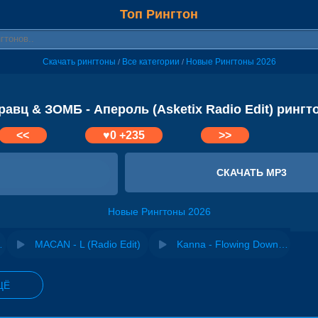
Топ Рингтон
Скачать рингтоны
Все категории
Новые Рингтоны 2026
/
/
равц & ЗОМБ - Апероль (Asketix Radio Edit) рингт
<<
♥
0
+235
>>
СКАЧАТЬ MP3
Новые Рингтоны 2026
 Radio Edit)
MACAN - L (Radio Edit)
Kanna - Flowing Down (Radio Edit)
ЩЁ