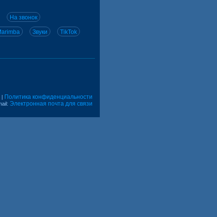
На звонок
arimba
Звуки
TikTok
Политика конфиденциальности
|
Электронная почта для связи
ail: