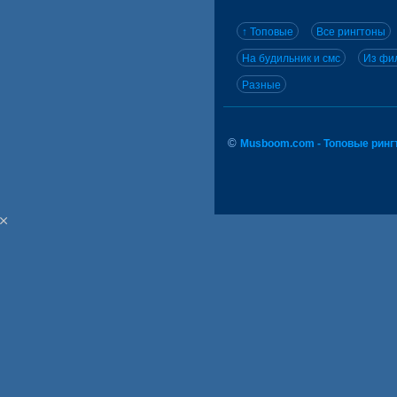
↑ Топовые
Все рингтоны
На будильник и смс
Из фил
Разные
©
Musboom.com - Топовые ринг