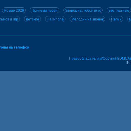
Новые 2026
Припевы песен
Звонок на любой вкус
Бесплатные
ьмов и игр
Детские
На iPhone
Мелодии на звонок
Remix
M
тоны на телефон
Правообладателям/Copyright(DMCA)
E-m