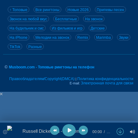
↑ Топовые
Все рингтоны
Новые 2026
Припевы песен
Звонок на любой вкус
Бесплатные
На звонок
На будильник и смс
Из фильмов и игр
Детские
На iPhone
Мелодии на звонок
Remix
Marimba
Звуки
TikTok
Разные
©
Musboom.com - Топовые рингтоны на телефон
Правообладателям/Copyright(DMCA)
Политика конфиденциальности
|
Электронная почта для связи
E-mail:
Russell Dickerson - Happen To Me
00:00
…