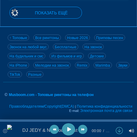
ПОКАЗАТЬ ЕЩЁ
↑ Топовые
Все рингтоны
Новые 2026
Припевы песен
Звонок на любой вкус
Бесплатные
На звонок
На будильник и смс
Из фильмов и игр
Детские
На iPhone
Мелодии на звонок
Remix
Marimba
Звуки
TikTok
Разные
©
Musboom.com - Топовые рингтоны на телефон
Правообладателям/Copyright(DMCA)
Политика конфиденциальности
|
Электронная почта для связи
E-mail:
DJ JEDY & Niki Four - Just You
00:00
…