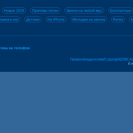
Новые 2026
Припевы песен
Звонок на любой вкус
Бесплатные
ьмов и игр
Детские
На iPhone
Мелодии на звонок
Remix
M
тоны на телефон
Правообладателям/Copyright(DMCA)
E-m