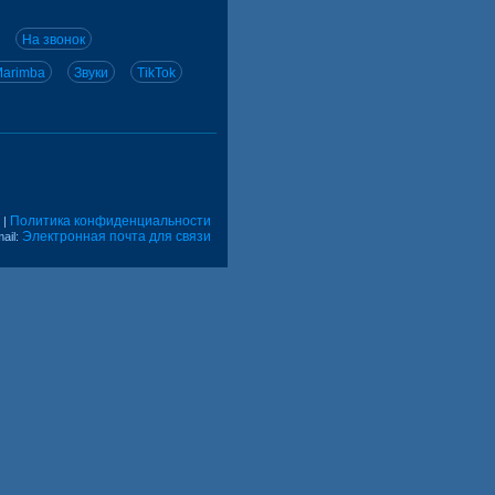
На звонок
arimba
Звуки
TikTok
Политика конфиденциальности
|
Электронная почта для связи
ail: