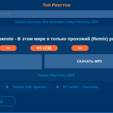
Топ Рингтон
Скачать рингтоны
Все категории
Новые Рингтоны 2026
/
/
окnote - В этом мире я только прохожий (Remix) р
<<
♥
0
+236
>>
СКАЧАТЬ MP3
Новые Рингтоны 2026
Тайпан feat. Agunda - В этом мире
Mr Lambo - Скиталец
ЩЁ