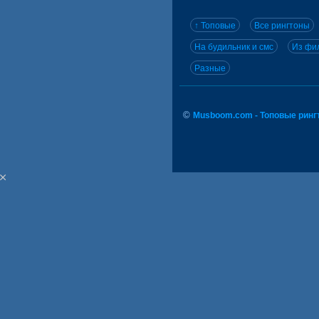
↑ Топовые
Все рингтоны
На будильник и смс
Из фил
Разные
©
Musboom.com - Топовые ринг