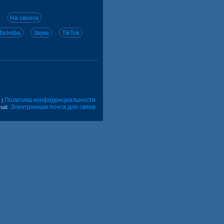
На звонок
arimba
Звуки
TikTok
Политика конфиденциальности
|
Электронная почта для связи
ail: