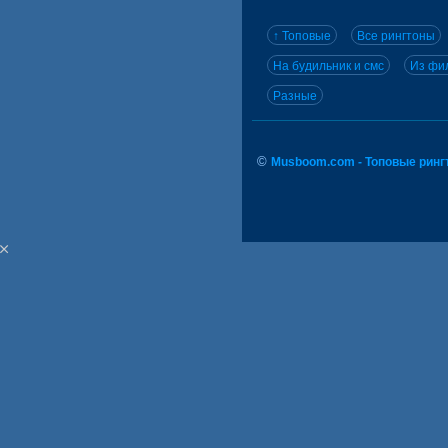
↑ Топовые
Все рингтоны
На будильник и смс
Из фил
Разные
©
Musboom.com - Топовые ринг