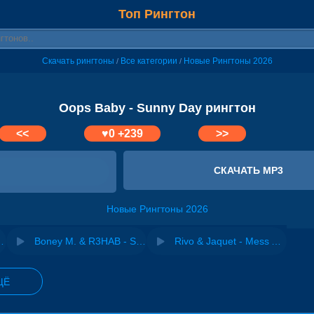
Топ Рингтон
Скачать рингтоны
Все категории
Новые Рингтоны 2026
/
/
Oops Baby - Sunny Day рингтон
<<
♥
0
+239
>>
СКАЧАТЬ MP3
Новые Рингтоны 2026
aby - La La La
Boney M. & R3HAB - Sunny
Rivo & Jaquet - Mess Around (Baby Baby)
ЩЁ