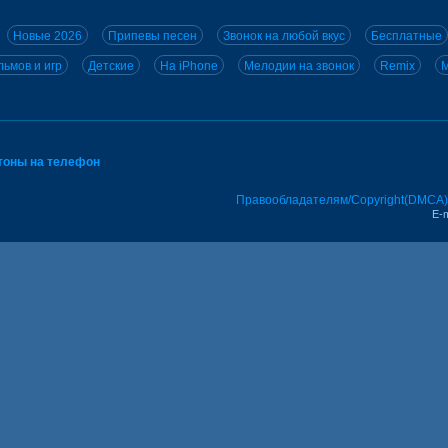
Новые 2026
Припевы песен
Звонок на любой вкус
Бесплатные
ьмов и игр
Детские
На iPhone
Мелодии на звонок
Remix
M
тоны на телефон
Правообладателям/Copyright(DMCA)
E-m