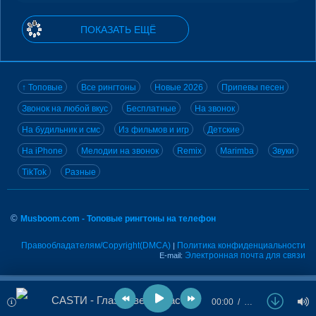
ПОКАЗАТЬ ЕЩЁ
↑ Топовые
Все рингтоны
Новые 2026
Припевы песен
Звонок на любой вкус
Бесплатные
На звонок
На будильник и смс
Из фильмов и игр
Детские
На iPhone
Мелодии на звонок
Remix
Marimba
Звуки
TikTok
Разные
©
Musboom.com - Топовые рингтоны на телефон
Правообладателям/Copyright(DMCA)
Политика конфиденциальности
|
Электронная почта для связи
E-mail:
CASTИ - Глаза цвета счастья (Версия 2.0)
00:00
…