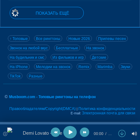
ПОКАЗАТЬ ЕЩЁ
↑ Топовые
Все рингтоны
Новые 2026
Припевы песен
Звонок на любой вкус
Бесплатные
На звонок
На будильник и смс
Из фильмов и игр
Детские
На iPhone
Мелодии на звонок
Remix
Marimba
Звуки
TikTok
Разные
©
Musboom.com - Топовые рингтоны на телефон
Правообладателям/Copyright(DMCA)
Политика конфиденциальности
|
Электронная почта для связи
E-mail:
Demi Lovato - Little Bit
00:00
…