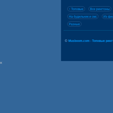
↑ Топовые
Все рингтоны
На будильник и смс
Из фил
Разные
©
Musboom.com - Топовые ринг