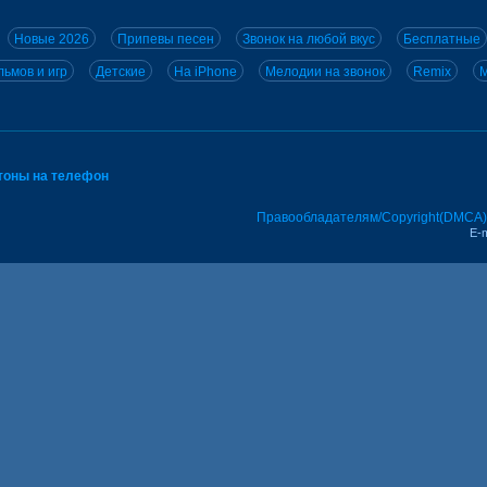
Новые 2026
Припевы песен
Звонок на любой вкус
Бесплатные
ьмов и игр
Детские
На iPhone
Мелодии на звонок
Remix
M
тоны на телефон
Правообладателям/Copyright(DMCA)
E-m