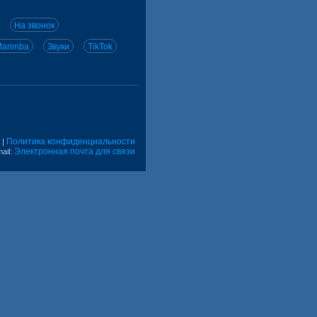
На звонок
arimba
Звуки
TikTok
Политика конфиденциальности
|
Электронная почта для связи
ail: