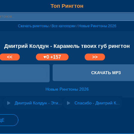
Топ Рингтон
Скачать рингтоны
Все категории
Новые Рингтоны 2026
/
/
Дмитрий Колдун - Карамель твоих губ рингтон
<<
♥
0
+157
>>
СКАЧАТЬ MP3
Новые Рингтоны 2026
лако
Дмитрий Колдун - Эти глаза
Спасибо - Дмитрий Колдун
ЩЁ