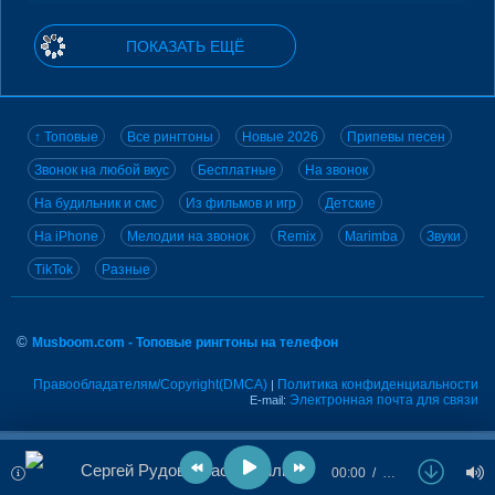
ПОКАЗАТЬ ЕЩЁ
↑ Топовые
Все рингтоны
Новые 2026
Припевы песен
Звонок на любой вкус
Бесплатные
На звонок
На будильник и смс
Из фильмов и игр
Детские
На iPhone
Мелодии на звонок
Remix
Marimba
Звуки
TikTok
Разные
©
Musboom.com - Топовые рингтоны на телефон
Правообладателям/Copyright(DMCA)
Политика конфиденциальности
|
Электронная почта для связи
E-mail:
Сергей Рудов - Распустились розы
00:00
…