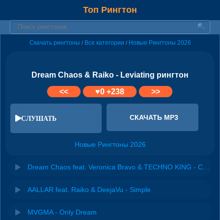
Топ Рингтон
Скачать рингтоны
Все категории
Новые Рингтоны 2026
/
/
Dream Chaos & Raiko - Leviating рингтон
<<
♥
0
+238
>>
СКАЧАТЬ MP3
СЛУШАТЬ
Новые Рингтоны 2026
Dream Chaos feat. Veronica Bravo & TECHNO KING - Can't Get You Out Of My Head
AALLAR feat. Raiko & DeejaVu - Simple
MVGMA - Only Dream