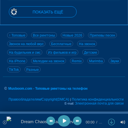
ПОКАЗАТЬ ЕЩЁ
↑ Топовые
Все рингтоны
Новые 2026
Припевы песен
Звонок на любой вкус
Бесплатные
На звонок
На будильник и смс
Из фильмов и игр
Детские
На iPhone
Мелодии на звонок
Remix
Marimba
Звуки
TikTok
Разные
©
Musboom.com - Топовые рингтоны на телефон
Правообладателям/Copyright(DMCA)
Политика конфиденциальности
|
Электронная почта для связи
E-mail:
Dream Chaos & Raiko - Leviating
00:00
…