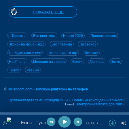
ПОКАЗАТЬ ЕЩЁ
↑ Топовые
Все рингтоны
Новые 2026
Припевы песен
Звонок на любой вкус
Бесплатные
На звонок
На будильник и смс
Из фильмов и игр
Детские
На iPhone
Мелодии на звонок
Remix
Marimba
Звуки
TikTok
Разные
©
Musboom.com - Топовые рингтоны на телефон
Правообладателям/Copyright(DMCA)
Политика конфиденциальности
|
Электронная почта для связи
E-mail:
Enina - Пусть
00:00
…