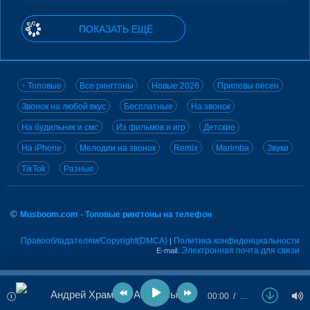
ПОКАЗАТЬ ЕЩЁ
↑ Топовые
Все рингтоны
Новые 2026
Припевы песен
Звонок на любой вкус
Бесплатные
На звонок
На будильник и смс
Из фильмов и игр
Детские
На iPhone
Мелодии на звонок
Remix
Marimba
Звуки
TikTok
Разные
©
Musboom.com - Топовые рингтоны на телефон
Правообладателям/Copyright(DMCA)
Политика конфиденциальности
|
Электронная почта для связи
E-mail:
Андрей Храмов - А мне бы назад вернуть
00:00
…