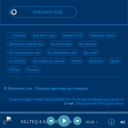
ПОКАЗАТЬ ЕЩЁ
↑ Топовые
Все рингтоны
Новые 2026
Припевы песен
Звонок на любой вкус
Бесплатные
На звонок
На будильник и смс
Из фильмов и игр
Детские
На iPhone
Мелодии на звонок
Remix
Marimba
Звуки
TikTok
Разные
©
Musboom.com - Топовые рингтоны на телефон
Правообладателям/Copyright(DMCA)
Политика конфиденциальности
|
Электронная почта для связи
E-mail:
KILLTEQ & ILYA SECHKIN - Puerto Rico
00:00
…