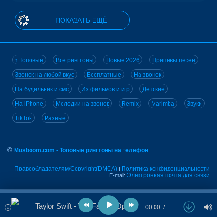
ПОКАЗАТЬ ЕЩЁ
↑ Топовые
Все рингтоны
Новые 2026
Припевы песен
Звонок на любой вкус
Бесплатные
На звонок
На будильник и смс
Из фильмов и игр
Детские
На iPhone
Мелодии на звонок
Remix
Marimba
Звуки
TikTok
Разные
©
Musboom.com - Топовые рингтоны на телефон
Правообладателям/Copyright(DMCA)
Политика конфиденциальности
|
Электронная почта для связи
E-mail:
Taylor Swift - The Fate of Ophelia
00:00
…