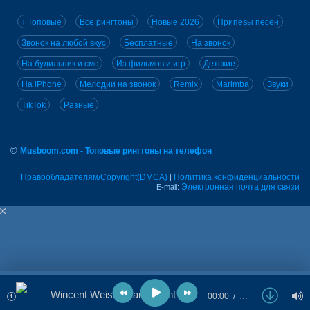
↑ Топовые
Все рингтоны
Новые 2026
Припевы песен
Звонок на любой вкус
Бесплатные
На звонок
На будильник и смс
Из фильмов и игр
Детские
На iPhone
Мелодии на звонок
Remix
Marimba
Звуки
TikTok
Разные
©
Musboom.com - Топовые рингтоны на телефон
Правообладателям/Copyright(DMCA)
Политика конфиденциальности
|
Электронная почта для связи
E-mail:
Wincent Weiss - Lang Nicht Hier
00:00
…