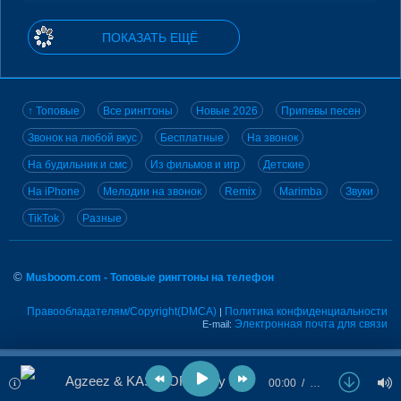
ПОКАЗАТЬ ЕЩЁ
↑ Топовые
Все рингтоны
Новые 2026
Припевы песен
Звонок на любой вкус
Бесплатные
На звонок
На будильник и смс
Из фильмов и игр
Детские
На iPhone
Мелодии на звонок
Remix
Marimba
Звуки
TikTok
Разные
©
Musboom.com - Топовые рингтоны на телефон
Правообладателям/Copyright(DMCA)
Политика конфиденциальности
|
Электронная почта для связи
E-mail:
Agzeez & KASIMOFF - My Love
00:00
…